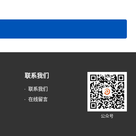
联系我们
联系我们
在线留言
公众号